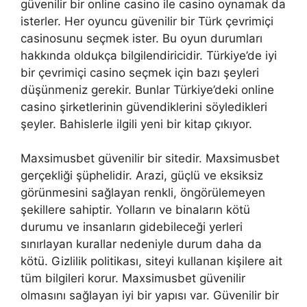
güvenilir bir online casino ile casino oynamak da
isterler. Her oyuncu güvenilir bir Türk çevrimiçi
casinosunu seçmek ister. Bu oyun durumları
hakkında oldukça bilgilendiricidir. Türkiye’de iyi
bir çevrimiçi casino seçmek için bazı şeyleri
düşünmeniz gerekir. Bunlar Türkiye’deki online
casino şirketlerinin güvendiklerini söyledikleri
şeyler. Bahislerle ilgili yeni bir kitap çıkıyor.
Maxsimusbet güvenilir bir sitedir. Maxsimusbet
gerçekliği şüphelidir. Arazi, güçlü ve eksiksiz
görünmesini sağlayan renkli, öngörülemeyen
şekillere sahiptir. Yolların ve binaların kötü
durumu ve insanların gidebileceği yerleri
sınırlayan kurallar nedeniyle durum daha da
kötü. Gizlilik politikası, siteyi kullanan kişilere ait
tüm bilgileri korur. Maxsimusbet güvenilir
olmasını sağlayan iyi bir yapısı var. Güvenilir bir