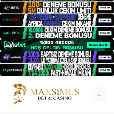
İçeriğe
atla
Menü