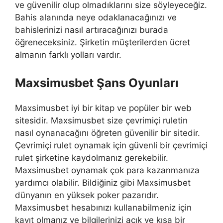
ve güvenilir olup olmadıklarını size söyleyeceğiz.
Bahis alanında neye odaklanacağınızı ve
bahislerinizi nasıl artıracağınızı burada
öğreneceksiniz. Şirketin müşterilerden ücret
almanın farklı yolları vardır.
Maxsimusbet Şans Oyunları
Maxsimusbet iyi bir kitap ve popüler bir web
sitesidir. Maxsimusbet size çevrimiçi ruletin
nasıl oynanacağını öğreten güvenilir bir sitedir.
Çevrimiçi rulet oynamak için güvenli bir çevrimiçi
rulet şirketine kaydolmanız gerekebilir.
Maxsimusbet oynamak çok para kazanmanıza
yardımcı olabilir. Bildiğiniz gibi Maxsimusbet
dünyanın en yüksek poker pazarıdır.
Maxsimusbet hesabınızı kullanabilmeniz için
kayıt olmanız ve bilgilerinizi açık ve kısa bir