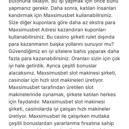
butonuna tıklayın. Bu işi yapmak için önce bunu
yapmanız gerekir. Daha sonra, katılan insanları
kandırmak için Maxsimusbet kullanabilirsiniz.
Size diğer kuponlara göre daha az ekstra para
Maxsimusbet Adresi kazandıran kuponları
kullanabilirsiniz. Bu casino şirketi rulet dışında
para kazanmanın başka yollarını sunuyor mu?
Güvendiğimiz en iyi sitelere bahis yaparak daha
fazla para kazanabilirsiniz. Oranları sizin için çok
iyi hale getirdik. Ayrıca çeşitli bonuslar
alacaksınız. Maxsimusbet slot makinesi şirketi,
casinolar için hızlı slot makineleri üretiyor.
Maxsimusbet tarafından üretilen slot
makinelerinde oynamak, şirkete katılan herkes
için faydalıdır. Maxsimusbet slot makinesi
şirketi, casinolarda iyi çalışan hızlı makineler
üretiyor. Maxsimusbet ile çalışırken mutlaka
çeşitli bonuslardan yararlanma fırsatına sahip