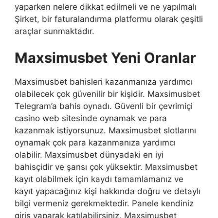
yaparken nelere dikkat edilmeli ve ne yapılmalı
Şirket, bir faturalandırma platformu olarak çeşitli
araçlar sunmaktadır.
Maxsimusbet Yeni Oranlar
Maxsimusbet bahisleri kazanmanıza yardımcı
olabilecek çok güvenilir bir kişidir. Maxsimusbet
Telegram’a bahis oynadı. Güvenli bir çevrimiçi
casino web sitesinde oynamak ve para
kazanmak istiyorsunuz. Maxsimusbet slotlarını
oynamak çok para kazanmanıza yardımcı
olabilir. Maxsimusbet dünyadaki en iyi
bahisçidir ve şansı çok yüksektir. Maxsimusbet
kayıt olabilmek için kaydı tamamlamanız ve
kayıt yapacağınız kişi hakkında doğru ve detaylı
bilgi vermeniz gerekmektedir. Panele kendiniz
giriş yaparak katılabilirsiniz. Maxsimusbet