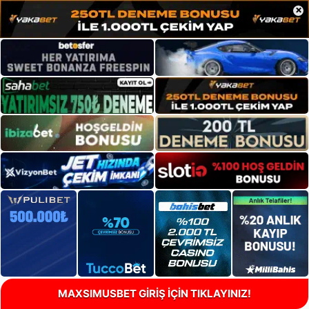
×
MAXSIMUSBET GİRİŞ İÇİN TIKLAYINIZ!