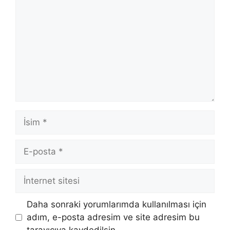
İsim
E-
posta
İnternet
sitesi
Daha sonraki yorumlarımda kullanılması için
adım, e-posta adresim ve site adresim bu
tarayıcıya kaydedilsin.