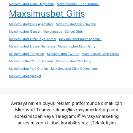
Maxsimusbet Canlı Uygulama
Maxsimusbet Futbol Kuponu
Maxsimusbet Giriş
Maxsimusbet Giriş Aşamaları
Maxsimusbet Giriş Sayfası
Maxsimusbet Güncel
Maxsimusbet Güncel Giriş
Maxsimusbet Hızlı Kayıt Adresi
Maxsimusbet Kayıt Aşaması
Maxsimusbet Lisans Numarası
Maxsimusbet Mobil Giriş
Maxsimusbet Telegram
Maxsimusbet Twitter
Maxsimusbet Web Sitesi
Maxsimus Bet Yatırım Hesabı
Maxsimusbet Yeni Giriş
Maxsimusbet Yeni Oranlar
Maxsimusbet Şifre Güncelleme
Maxsimusbet Şikayet
Avrasya'nın en büyük reklam platformunda olmak için
Microsoft Teams:
reklam@avrasyamarketing.com
adresimizden veya Telegram: @Avrasyamarketing
adresimizden irtibat kurabilirsiniz. (Tek iletişim
adreslerimiz teams / telegram ve mail adresimizdir.